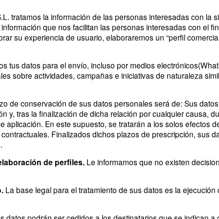
tratamos la información de las personas interesadas con la sig
formación que nos facilitan las personas interesadas con el fin
rar su experiencia de usuario, elaboraremos un “perfil comercial
s tus datos para el envío, incluso por medios electrónicos(Whats
s sobre actividades, campañas e iniciativas de naturaleza simil
azo de conservación de sus datos personales será de: Sus dato
 y, tras la finalización de dicha relación por cualquier causa, d
e aplicación. En este supuesto, se tratarán a los solos efectos d
 contractuales. Finalizados dichos plazos de prescripción, sus d
.
laboración de perfiles.
Le informamos que no existen decisio
.
La base legal para el tratamiento de sus datos es la ejecución 
s datos podrán ser cedidos a los destinatarios que se indican a 